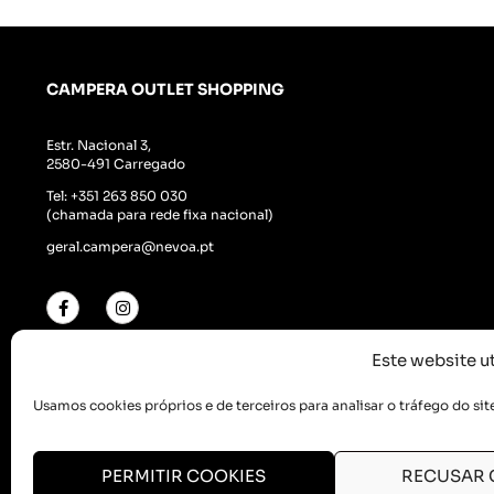
CAMPERA OUTLET SHOPPING
Estr. Nacional 3,
2580-491 Carregado
Tel:
+351 263 850 030
(chamada para rede fixa nacional)
geral.campera@nevoa.pt
Este website ut
Usamos cookies próprios e de terceiros para analisar o tráfego do sit
PERMITIR COOKIES
RECUSAR 