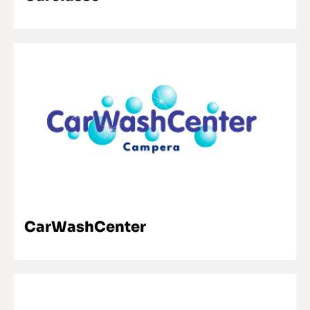
SABER MAIS
CarWashCenter