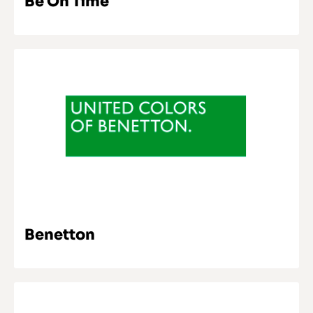
Be On Time
SABER MAIS
Benetton