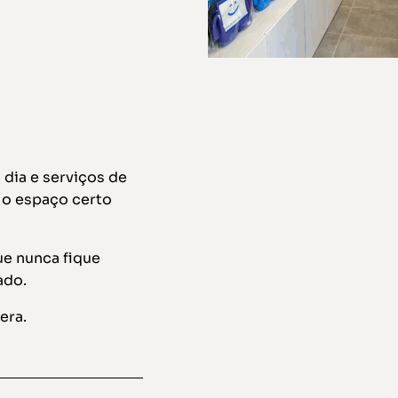
 dia e serviços de
é o espaço certo
ue nunca fique
ado.
era.