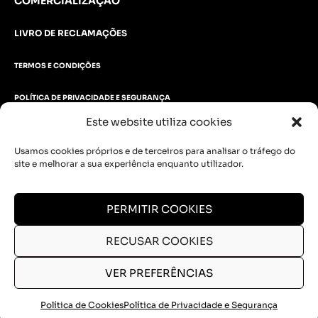
COMERCIALIZAÇÃO
LIVRO DE RECLAMAÇÕES
TERMOS E CONDIÇÕES
POLÍTICA DE PRIVACIDADE E SEGURANÇA
Este website utiliza cookies
POLÍTICA DE COOKIES
Usamos cookies próprios e de terceiros para analisar o tráfego do
PORTAL DO OPERADOR
site e melhorar a sua experiência enquanto utilizador.
VANTAGENS DE COLABORADORES
PERMITIR COOKIES
NÃO PERCA AS NOVIDADES
RECUSAR COOKIES
Subscreva a nossa newsletter
VER PREFERÊNCIAS
SUBSCREVER
Política de Cookies
Política de Privacidade e Segurança