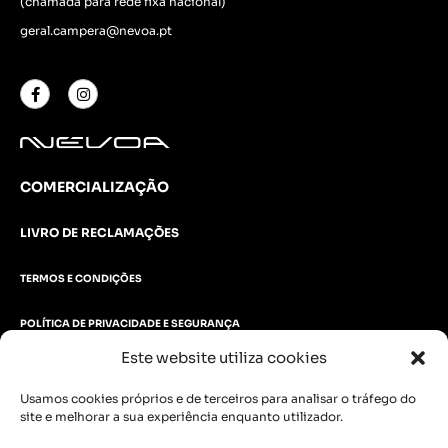
(chamada para rede fixa nacional)
geral.campera@nevoa.pt
COMERCIALIZAÇÃO
LIVRO DE RECLAMAÇÕES
TERMOS E CONDIÇÕES
POLÍTICA DE PRIVACIDADE E SEGURANÇA
Este website utiliza cookies
POLÍTICA DE COOKIES
Usamos cookies próprios e de terceiros para analisar o tráfego do
PORTAL DO OPERADOR
site e melhorar a sua experiência enquanto utilizador.