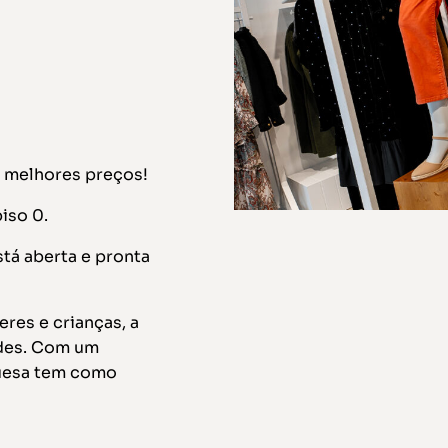
 melhores preços!
iso 0.
stá aberta e pronta
res e crianças, a
ades. Com um
guesa tem como